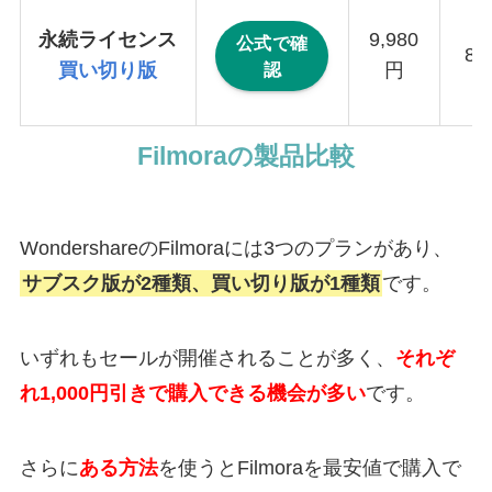
永続ライセンス
9,980
公式で確
8,
認
買い切り版
円
Filmoraの製品比較
WondershareのFilmoraには3つのプランがあり、
サブスク版が2種類、買い切り版が1種類
です。
いずれもセールが開催されることが多く、
それぞ
れ1,000円引きで購入できる機会が多い
です。
さらに
ある方法
を使うとFilmoraを最安値で購入で