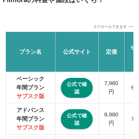
スクロールできます
セ
プラン名
公式サイト
定価
ベーシック
7,980
公式で確
年間プラン
6,
認
円
サブスク版
アドバンス
8,980
公式で確
年間プラン
7,
認
円
サブスク版