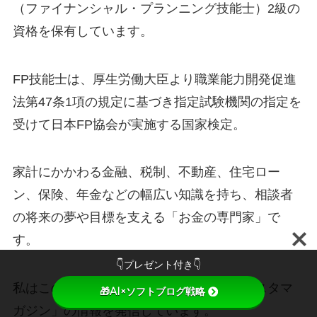
（ファイナンシャル・プランニング技能士）2級の
資格を保有しています。
FP技能士は、厚生労働大臣より職業能力開発促進
法第47条1項の規定に基づき指定試験機関の指定を
受けて日本FP協会が実施する国家検定。
家計にかかわる金融、税制、不動産、住宅ロー
ン、保険、年金などの幅広い知識を持ち、相談者
の将来の夢や目標を支える「お金の専門家」で
す。
👇プレゼント付き👇
私はこの資格を活用し、副業ブログ「ムビスタマ
🎁AI×ソフトブログ戦略
ガジン」の情報を発信しています。