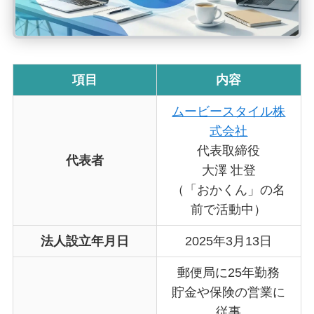
項目
内容
ムービースタイル株
式会社
代表取締役
代表者
大澤 壮登
（「おかくん」の名
前で活動中）
法人設立年月日
2025年3月13日
郵便局に25年勤務
貯金や保険の営業に
従事