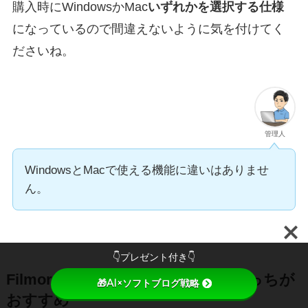
購入時にWindowsかMac
いずれかを選択する仕様
になっているので間違えないように気を付けてく
ださいね。
管理人
WindowsとMacで使える機能に違いはありませ
ん。
👇プレゼント付き👇
Filmora買い切り版とサブスク版どっちが
🎁AI×ソフトブログ戦略
おすすめ