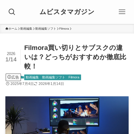
ムビスタマガジン
ホーム
動画編集
動画編集ソフト
Filmora
Filmora買い切りとサブスクの違
2026
いは？どっちがおすすめか徹底比
1/14
較！
広告
動画編集
動画編集ソフト
Filmora
2025年7月4日
2026年1月14日