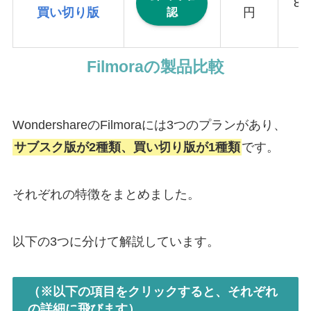
8,
認
買い切り版
円
Filmoraの製品比較
WondershareのFilmoraには3つのプランがあり、
サブスク版が2種類、買い切り版が1種類
です。
それぞれの特徴をまとめました。
以下の3つに分けて解説しています。
（※以下の項目をクリックすると、それぞれ
の詳細に飛びます）