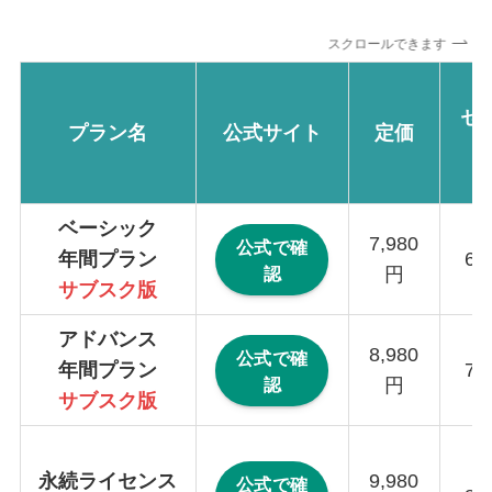
スクロールできます
セ
プラン名
公式サイト
定価
ベーシック
7,980
公式で確
年間プラン
6,
認
円
サブスク版
アドバンス
8,980
公式で確
年間プラン
7,
認
円
サブスク版
永続ライセンス
9,980
公式で確