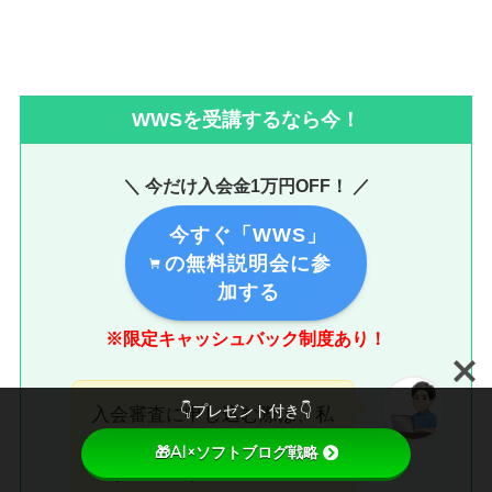
WWSを受講するなら今！
＼ 今だけ入会金1万円OFF！ ／
今すぐ「WWS」
の無料説明会に参
加する
※限定キャッシュバック制度あり！
👇プレゼント付き👇
入会審査に申し込む際は、私
のサイト経由限定で使えるク
🎁AI×ソフトブログ戦略
ーポンコード