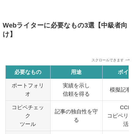
Webライターに必要なもの3選
【中級者向
け】
スクロールできます
必要なもの
用途
ポイン
ポートフォリ
実績を示し
模擬記事
オ
信頼を得る
コピペチェッ
CCD
記事の独自性を守
ク
コピペリン
る
ツール
活用