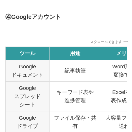
④Googleアカウント
スクロールできます
ツール
用途
メリッ
Google
Word
記事執筆
ドキュメント
変換で
Google
キーワード表や
Excel
スプレッド
進捗管理
表作成で
シート
Google
ファイル保存・共
大容量ファ
ドライブ
有
送れ