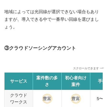
地域によっては光回線が選択できない場合もあり
ますが、導入できる中で一番早い回線を選びまし
ょう。
③クラウドソーシングアカウント
スクロールできます
案件数の多
初心者向け
サービス
手数
さ
案件
クラウド
豊富
豊富
5〜2
ワークス