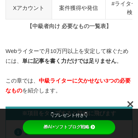
#ライター
Xアカウント
案件獲得や発信
検索
【
中級者向け 必要なもの一覧表
】
Webライターで月10万円以上を安定して稼ぐため
には、
単に記事を書く力だけでは足りません
。
この章では、
中級ライターに欠かせない3つの必要
なもの
を紹介します。
※項目をタップすると詳細に飛びます
👇プレゼント付き👇
🎁AI×ソフトブログ戦略
ポートフォリオ