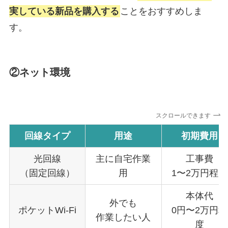
実している新品を購入する
ことをおすすめしま
す。
②ネット環境
スクロールできます
回線タイプ
用途
初期費用
光回線
主に自宅作業
工事費
（固定回線）
用
1〜2万円程度
本体代
外でも
ポケットWi-Fi
0円〜2万円程
作業したい人
度