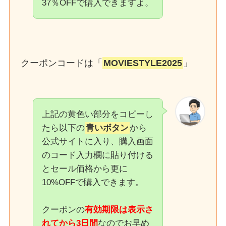
37％OFFで購入できますよ。
クーポンコードは「
MOVIESTYLE2025
」
上記の黄色い部分をコピーし
たら以下の
青いボタン
から
公式サイトに入り、購入画面
のコード入力欄に貼り付ける
とセール価格から更に
10%OFFで購入できます。
クーポンの
有効期限は表示さ
れてから3日間
なのでお早め