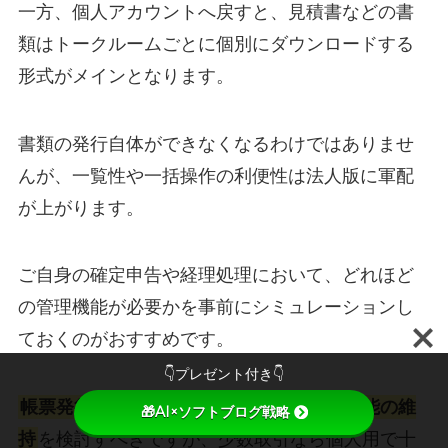
一方、個人アカウントへ戻すと、見積書などの書
類はトークルームごとに個別にダウンロードする
形式がメインとなります。
書類の発行自体ができなくなるわけではありませ
んが、一覧性や一括操作の利便性は法人版に軍配
が上がります。
ご自身の確定申告や経理処理において、どれほど
の管理機能が必要かを事前にシミュレーションし
ておくのがおすすめです。
👇プレゼント付き👇
帳票発行の管理を効率化したいなら法人機能の維
🎁AI×ソフトブログ戦略
持
を検討すべきですが、少数取引なら個人用で十