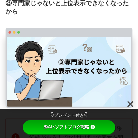
③専門家じゃないと上位表示できなくなった
から
👇プレゼント付き👇
🎁AI×ソフトブログ戦略
YMYLジャンルでは、専門知識や実務
経験がある人でなければ上位表示を狙