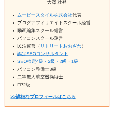
大澤 壮登
ムービースタイル株式会社
代表
ブログアフィリエイトスクール経営
動画編集スクール経営
パソコンスクール運営
民泊運営（
リトリートおおざわ
）
認定SEOコンサルタント
SEO検定4級・3級・2級・1級
パソコン整備士3級
二等無人航空機操縦士
FP2級
>>詳細なプロフィールはこちら