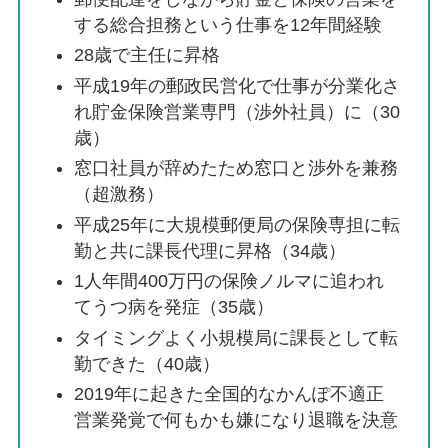
する
総合担務
という仕事を12年間経験
28歳で
主任
に昇格
平成19年の
郵政民営化
で仕事が分業化さ
れ
貯金保険営業専門
（渉外社員）に（30
歳）
窓口社員が辞めたため窓口と渉外を兼務
（超激務）
平成25年に大規模郵便局の保険専担に転
勤と共に
課長代理
に昇格（34歳）
1人年間400万円の保険ノルマに追われ
てうつ病を発症（35歳）
タイミングよく小規模局に課長として転
勤できた（40歳）
2019年に起きた全国的なかんぽ不適正
営業発覚で何もかも嫌になり退職を決意