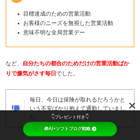
目標達成のための営業活動
お客様のニーズを無視した営業活動
意味不明な全局営業デー
など、
自分たちの都合のためだけの営業活動ばか
り
で嫌気がさす毎日
でした。
毎日、今日は保険が取れるだろうかと
いう
不安ばかり抱えて通勤
していまし
👇プレゼント付き👇
た。
🎁AI×ソフトブログ戦略