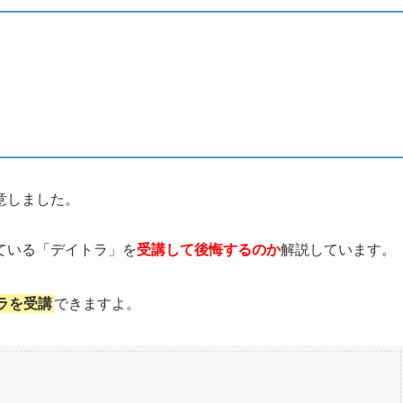
意しました。
ている「デイトラ」を
受講して後悔するのか
解説しています。
ラを受講
できます
よ。