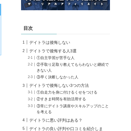
目次
デイトラは後悔しない
デイトラで後悔する人3選
①自主学習が苦手な人
②手取り足取り教えてもらわないと継続で
きない人
③早く決断しなかった人
デイトラで後悔しない3つの方法
①自走力を身に付けるくせをつける
②すきま時間を有効活用する
③常にデイトラ講座やスキルアップのこと
を考える
デイトラに悪い評判はある？
デイトラの良い評判や口コミを紹介しま