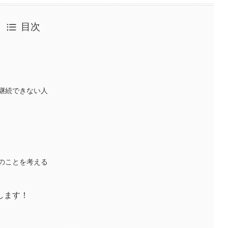
目次
継続できない人
のことを考える
します！