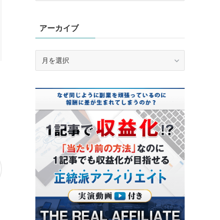
ゴ
リ
アーカイブ
ー
ア
ー
カ
イ
ブ