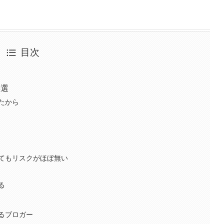
目次
3選
たから
てもリスクがほぼ無い
る
るブロガー