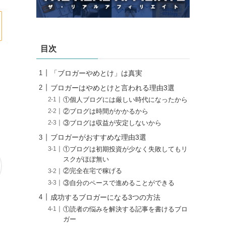
目次
「ブロガーやめとけ」は真実
ブロガーはやめとけと言われる理由3選
①個人ブログには厳しい時代になったから
②ブログは時間がかかるから
③ブログは収益が安定しないから
ブロガーがおすすめな理由3選
①ブログは初期投資が少なく失敗してもリ
スクがほぼ無い
②完全在宅で稼げる
③自分のペースで進めることができる
成功するブロガーになる3つの方法
①読者の悩みを解決する記事を書けるブロ
ガー