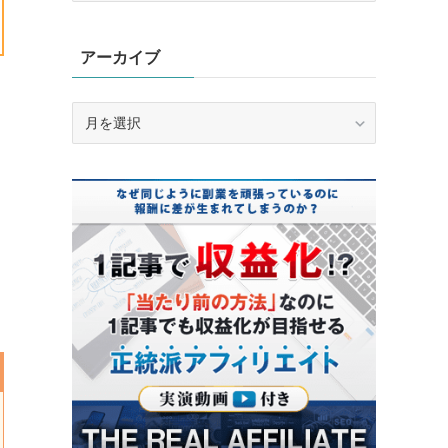
ゴ
リ
アーカイブ
ー
き
ア
ー
カ
イ
ブ