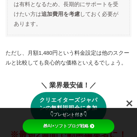
は有料となるため、長期的にサポートを受
けたい方は
追加費用を考慮
しておく必要が
あります。
ただし、月額1,480円という料金設定は他のスクー
ルと比較しても良心的な価格といえるでしょう。
＼ 業界最安値！／
クリエイターズジャパ
ンの無料説明会に参加
👇プレゼント付き👇
する
🎁AI×ソフトブログ戦略
※最短2週間で動画編集者に！