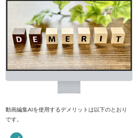
動画編集AIを使用するデメリットは以下のとおり
です。