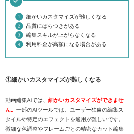
細かいカスタマイズが難しくなる
品質にばらつきがある
編集スキルが上がらなくなる
利用料金が高額になる場合がある
①細かいカスタマイズが難しくなる
動画編集AIでは、
細かいカスタマイズができませ
ん。
一部のAIツールでは、ユーザー独自の編集ス
タイルや特定のエフェクトを適用が難しいです。
微細な色調整やフレームごとの精密なカット編集