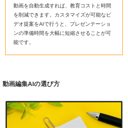
動画を自動生成すれば、教育コストと時間
を削減できます。カスタマイズが可能なビ
デオ提案をAIで行うと、プレゼンテーショ
ンの準備時間を大幅に短縮させることが可
能です。
動画編集AIの選び方