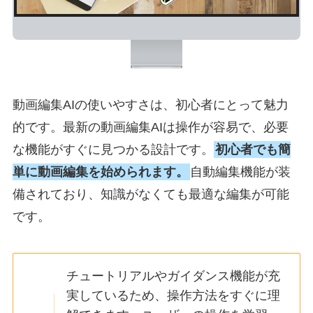
動画編集AIの使いやすさは、初心者にとって魅力
的です。最新の動画編集AIは操作が容易で、必要
な機能がすぐに見つかる設計です。
初心者でも簡
単に動画編集を始められます。
自動編集機能が装
備されており、知識がなくても最適な編集が可能
です。
チュートリアルやガイダンス機能が充
実しているため、操作方法をすぐに理