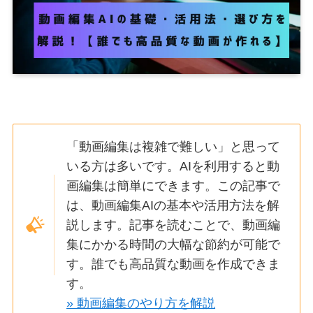
「動画編集は複雑で難しい」と思って
いる方は多いです。
AIを利用すると動
画編集は簡単にできます。
この記事で
は、動画編集AIの基本や活用方法を解
説します。記事を読むことで、動画編
集にかかる時間の大幅な節約が可能で
す。
誰でも高品質な動画を作成できま
す。
» 動画編集のやり方を解説