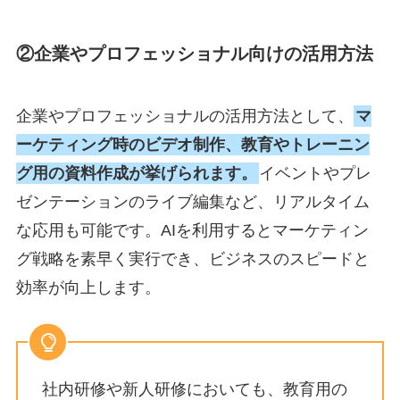
②企業やプロフェッショナル向けの活用方法
企業やプロフェッショナルの活用方法として、
マ
ーケティング時のビデオ制作、教育やトレーニン
グ用の資料作成が挙げられます。
イベントやプレ
ゼンテーションのライブ編集など、リアルタイム
な応用も可能です。
AIを利用するとマーケティン
グ戦略を素早く実行でき、ビジネスのスピードと
効率が向上します。
社内研修や新人研修においても、教育用の