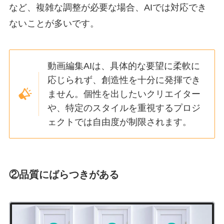
など、
複雑な調整が必要な場合、AIでは対応でき
ないことが多いです。
動画編集AIは、具体的な要望に柔軟に
応じられず、創造性を十分に発揮でき
ません。個性を出したいクリエイター
や、
特定のスタイルを重視するプロジ
ェクトでは自由度が制限されます。
②品質にばらつきがある