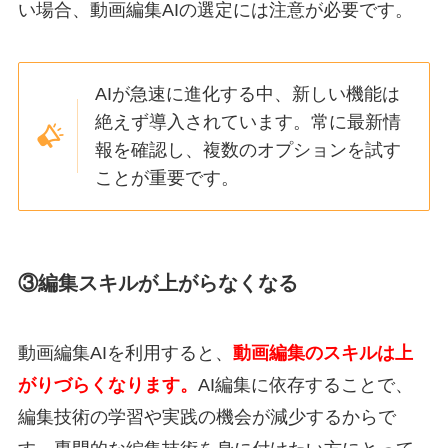
い場合、動画編集AIの選定には注意が必要です。
AIが急速に進化する中、新しい機能は
絶えず導入されています。
常に最新情
報を確認し、複数のオプションを試す
ことが重要
です。
③編集スキルが上がらなくなる
動画編集AI
を利用すると、
動画編集のスキルは上
がりづらくなります。
AI編集に依存することで、
編集技術の学習や実践の機会が減少するからで