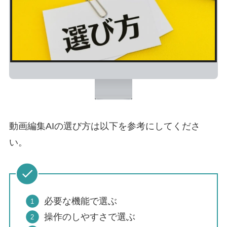
動画編集AIの選び方は以下を参考にしてくださ
い。
必要な機能で選ぶ
操作のしやすさで選ぶ