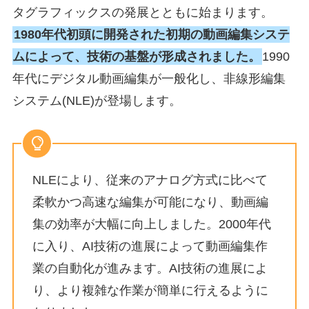
タグラフィックスの発展とともに始まります。
1980年代初頭に開発された初期の動画編集システ
ムによって、技術の基盤が形成されました。
1990
年代にデジタル動画編集が一般化し、非線形編集
システム(NLE)が登場します。
NLEにより、従来のアナログ方式に比べて
柔軟かつ高速な編集が可能になり、動画編
集の効率が大幅に向上しました。2000年代
に入り、AI技術の進展によって動画編集作
業の自動化が進みます。AI技術の進展によ
り、より複雑な作業が簡単に行えるように