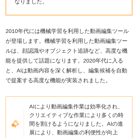
なりました。
2010年代には機械学習を利用した動画編集ツール
が登場します。機械学習を利用した動画編集ツー
ルは、顔認識やオブジェクト追跡など、高度な機
能を提供して話題になります。
2020年代に入る
と、AIは動画内容を深く解析し、編集候補を自動
で提案する高度な機能が実装されました。
AIにより動画編集作業は効率化され、
クリエイティブな作業により多くの時
間を割けるようになりました。
AIの進
展により、動画編集の利便性が向上