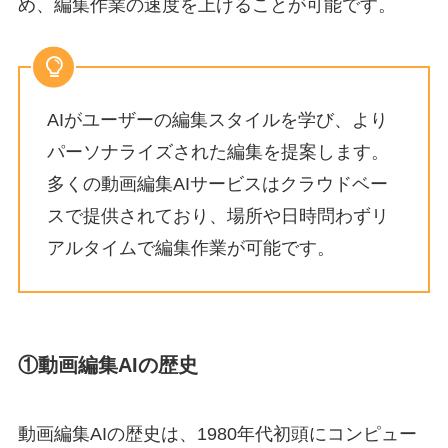
め
、編集作業の速度を上げることが可能です。
AIがユーザーの編集スタイルを学び、より
パーソナライズされた編集を提案します。
多くの動画編集AIサービスはクラウドベー
スで提供されており、
場所や日時問わずリ
アルタイムで編集作業が可能です。
①動画編集AIの歴史
動画編集AIの歴史は、1980年代初頭にコンピュー