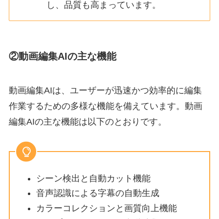
し、品質も高まっています。
②動画編集AIの主な機能
動画編集AIは、ユーザーが迅速かつ効率的に編集
作業するための多様な機能を備えています。動画
編集AIの主な機能は以下のとおりです。
シーン検出と自動カット機能
音声認識による字幕の自動生成
カラーコレクションと画質向上機能