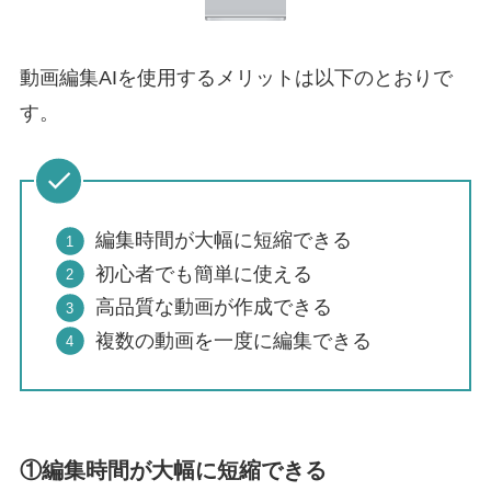
動画編集AIを使用するメリットは以下のとおりで
す。
編集時間が大幅に短縮できる
初心者でも簡単に使える
高品質な動画が作成できる
複数の動画を一度に編集できる
①編集時間が大幅に短縮できる